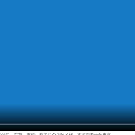
USDT钱包，有苗、布依、彝等31个少数民族，旅游资源十分丰富。