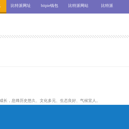
载
比特派网址
bitpie钱包
比特派网站
比特派
成长，息烽历史悠久、文化多元、生态良好、气候宜人。