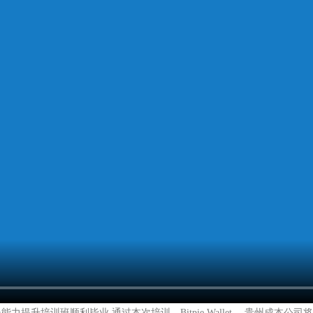
能力提升培训班顺利毕业 通过本次培训，Bitpie Wallet， 贵州成本公