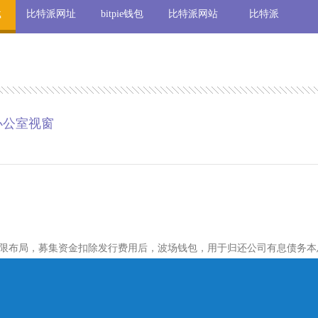
载
比特派网址
bitpie钱包
比特派网站
比特派
办公室视窗
限布局，募集资金扣除发行费用后，波场钱包，用于归还公司有息债务本